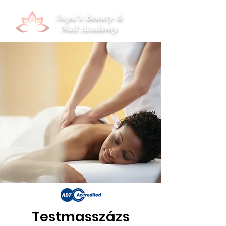
Sopa's Beauty &
Nail Academy
Testmasszázs