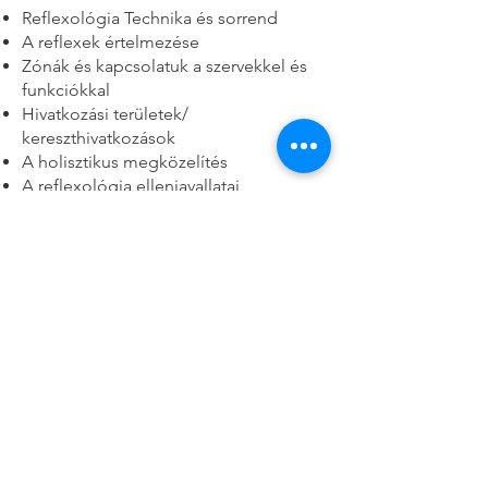
Reflexológia Technika és sorrend
A reflexek értelmezése
Zónák és kapcsolatuk a szervekkel és
funkciókkal
Hivatkozási területek/
kereszthivatkozások
A holisztikus megközelítés
A reflexológia ellenjavallatai
Bevezetés a kézreflexológiába
Fogalmak és elméletek arról, hogyan
és miért működik a reflexológia
Kliens reakciók - kezelések alatt és
között
Tanácsadás és nyilvántartás
Gyakori rendellenességek/betegségek
Kezelési program kidolgozása
Otthoni ápolási tanácsok
Alkalmaz