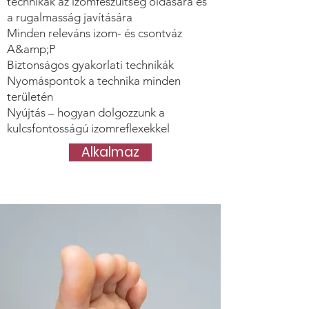
technikák az izomfeszültség oldására és
a rugalmasság javítására
Minden releváns izom- és csontváz
A&amp;P
Biztonságos gyakorlati technikák
Nyomáspontok a technika minden
területén
Nyújtás – hogyan dolgozzunk a
kulcsfontosságú izomreflexekkel
Alkalmaz