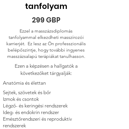
tanfolyam
299 GBP
Ezzel a masszázsdiplomás
tanfolyammal elkezdheti masszírozói
karrierjét. Ez lesz az Ön professzionális
belépőszintje, hogy további ingyenes
masszázsalapú terápiákat tanulhasson.
Ezen a képzésen a hallgatók a
következőket tárgyalják:
Anatómia és élettan
Sejtek, szövetek és bőr
Izmok és csontok
Légző- és keringési rendszerek
Ideg- és endokrin rendszer
Emésztőrendszeri és reproduktív
rendszerek