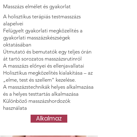
Masszázs elmélet és gyakorlat
A holisztikus terápiás testmasszázs
alapelvei
Felügyelt gyakorlati megközelítés a
gyakorlati masszázskészségek
oktatásában
Útmutató és bemutatók egy teljes órán
át tartó sorozatos masszázsrutinról
A masszázs előnyei és ellenjavallatai
Holisztikus megközelítés kialakítása – az
„elme, test és szellem” kezelése.
A masszázstechnikák helyes alkalmazása
és a helyes testtartás alkalmazása
Különböző masszázshordozók
használata
Alkalmaz