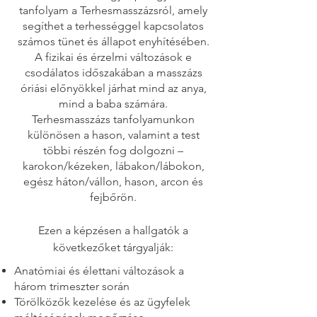
tanfolyam a Terhesmasszázsról, amely
segíthet a terhességgel kapcsolatos
számos tünet és állapot enyhítésében.
A fizikai és érzelmi változások e
csodálatos időszakában a masszázs
óriási előnyökkel járhat mind az anya,
mind a baba számára.
Terhesmasszázs tanfolyamunkon
különösen a hason, valamint a test
többi részén fog dolgozni –
karokon/kézeken, lábakon/lábokon,
egész háton/vállon, hason, arcon és
fejbőrön.
Ezen a képzésen a hallgatók a
következőket tárgyalják:
Anatómiai és élettani változások a
három trimeszter során
Törölközők kezelése és az ügyfelek