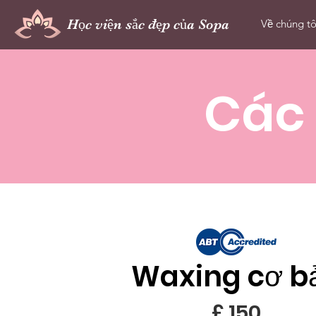
Học viện sắc đẹp của Sopa
Về chúng tô
Các
Waxing cơ b
£ 150