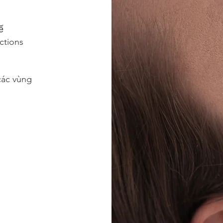
tế
ctions
các vùng