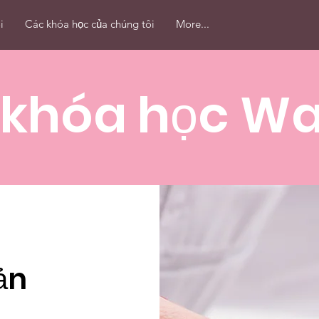
i
Các khóa học của chúng tôi
More...
 khóa học Wa
ản