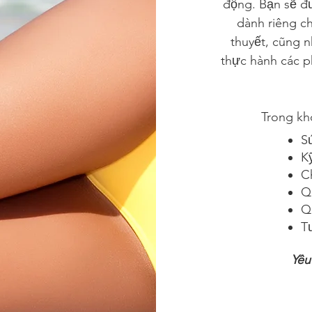
động. Bạn sẽ đ
dành riêng ch
thuyết, cũng n
thực hành các p
Trong kh
S
K
C
Qu
Q
T
Yêu