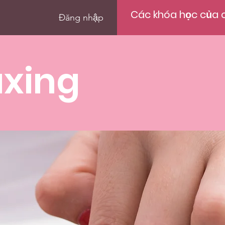
Các khóa học của c
Đăng nhập
xing