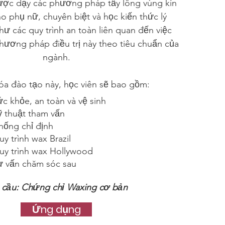
ược dạy các phương pháp tẩy lông vùng kín
o phụ nữ, chuyên biệt và học kiến thức lý
hư các quy trình an toàn liên quan đến việc
hương pháp điều trị này theo tiêu chuẩn của
ngành.
óa đào tạo này, học viên sẽ bao gồm:
ức khỏe, an toàn và vệ sinh
ỹ thuật tham vấn
hống chỉ định
y trình wax Brazil
uy trình wax Hollywood
ư vấn chăm sóc sau
 cầu: Chứng chỉ Waxing cơ bản
Ứng dụng