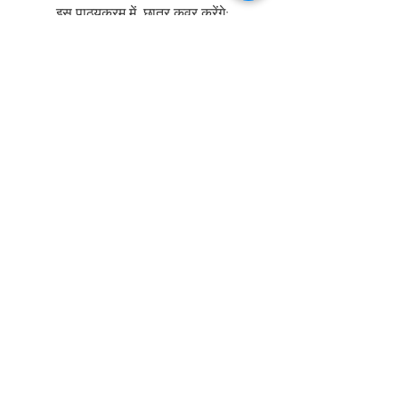
इस पाठ्यक्रम में, छात्र कवर करेंगे:
क्या है बॉडी स्क्रब
स्वास्थ्य और सुरक्षा
विपरीत संकेत
संकुचन
शरीर रचना विज्ञान और शरीर विज्ञान
प्रक्रिया
बाद की देखभाल और सलाह
आवेदन करना
बुक स्किनकेयर कोर्स