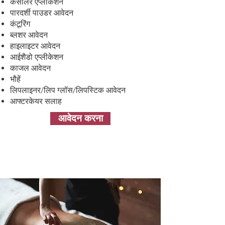
कंसीलर एप्लीकेशन
पारदर्शी पाउडर आवेदन
कंटूरिंग
ब्लशर आवेदन
हाइलाइटर आवेदन
आईशैडो एप्लीकेशन
काजल आवेदन
भौहें
लिपलाइनर/लिप ग्लॉस/लिपस्टिक आवेदन
आफ्टरकेयर सलाह
आवेदन करना