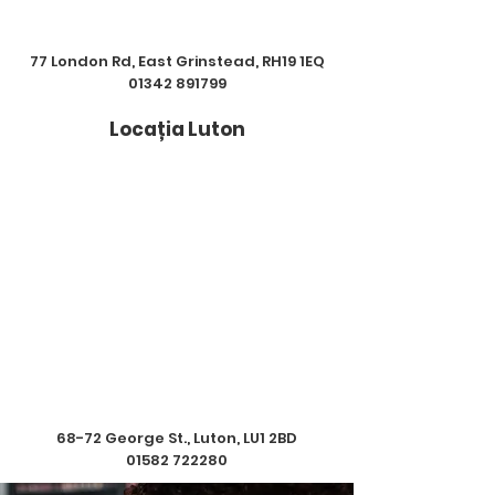
77 London Rd, East Grinstead, RH19 1EQ
01342 891799
Locația Luton
68-72 George St., Luton, LU1 2BD
01582 722280