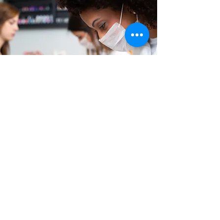
Înregistrați-
vă astăzi