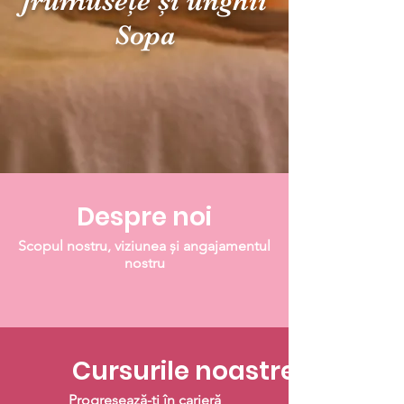
frumusețe și unghii
Sopa
Despre noi
Scopul nostru, viziunea și angajamentul
nostru
Cursurile noastre
Progresează-ți în carieră