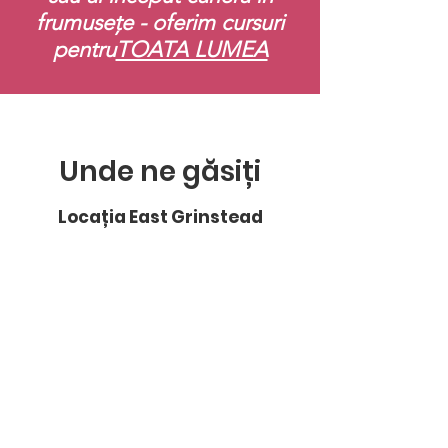
frumusețe - oferim cursuri
pentru
TOATA LUMEA
Unde ne găsiți
Locația East Grinstead