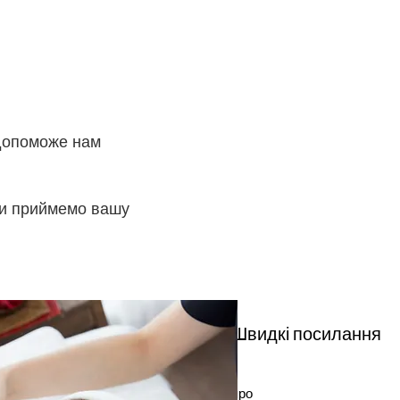
 допоможе нам
 Ми приймемо вашу
Швидкі посилання
про