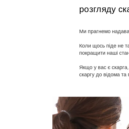
розгляду ск
Ми прагнемо надават
Коли щось піде не т
покращити наші ста
Якщо у вас є скарга
скаргу до відома та