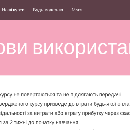
Наші курси
Будь моделлю
More...
ови використа
курсу не повертаються та не підлягають передачі.
вердженого курсу призведе до втрати будь-якої опла
ідальності за витрати або втрату прибутку через ска
 за 2 тижні до початку навчання.