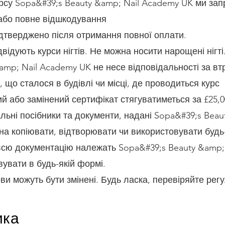
урсу Sopa&#39;s Beauty &amp; Nail Academy UK ми за
 або повне відшкодування
дтверджено після отримання повної оплати.
ідвідують курси нігтів. Не можна носити нарощені нігті
amp; Nail Academy UK не несе відповідальності за вт
 що сталося в будівлі чи місці, де проводиться курс
й або замінений сертифікат стягуватиметься за £25,0
альні посібники та документи, надані Sopa&#39;s Beau
а копіювати, відтворювати чи використовувати будь
всю документацію належать Sopa&#39;s Beauty &amp; 
увати в будь-якій формі.
ви можуть бути змінені. Будь ласка, перевіряйте рег
ика