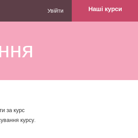
Наші курси
Увійти
ння
ти за курс
сування курсу.