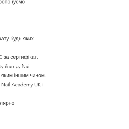
пропонуємо
.
рату будь-яких
0 за сертифікат.
ty &amp; Nail
-яким іншим чином.
Nail Academy UK і
улярно